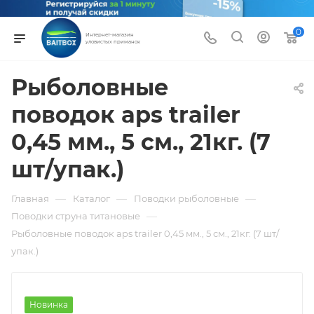
0
Интернет-магазин
уловистых приманок
Рыболовные
поводок aps trailer
0,45 мм., 5 см., 21кг. (7
шт/упак.)
—
—
—
Главная
Каталог
Поводки рыболовные
—
Поводки струна титановые
Рыболовные поводок aps trailer 0,45 мм., 5 см., 21кг. (7 шт/
упак.)
Новинка