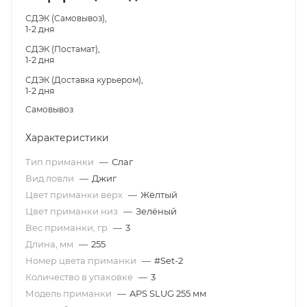
СДЭК (Самовывоз),
1-2 дня
СДЭК (Постамат),
1-2 дня
СДЭК (Доставка курьером),
1-2 дня
Самовывоз
Характеристики
Тип приманки
—
Слаг
Вид ловли
—
Джиг
Цвет приманки верх
—
Жёлтый
Цвет приманки низ
—
Зелёный
Вес приманки, гр
—
3
Длина, мм
—
255
Номер цвета приманки
—
#Set-2
Количество в упаковке
—
3
Модель приманки
—
APS SLUG 255 мм