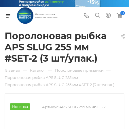
0
Интернет-магазин
уловистых приманок
Поролоновая рыбка
APS SLUG 255 мм
#SET-2 (3 шт/упак.)
—
—
—
Главная
Каталог
Поролоновые приманки
—
Поролоновая рыбка APS SLUG 255 мм
Поролоновая рыбка APS SLUG 255 мм #SET-2 (3 шт/упак.)
Новинка
Артикул:
APS SLUG 255 мм #SET-2