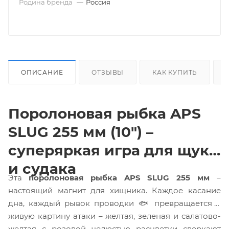
Родина бренда
—
Россия
ОПИСАНИЕ
ОТЗЫВЫ
КАК КУПИТЬ
Поролоновая рыбка APS
SLUG 255 мм (10") –
суперяркая игра для щуки
и судака
Эта
поролоновая рыбка APS SLUG 255 мм
–
настоящий магнит для хищника. Каждое касание
дна, каждый рывок проводки 🐟 превращается в
живую картину атаки – желтая, зеленая и салатово-
желтая с розовой челюстью расцветки сверкают