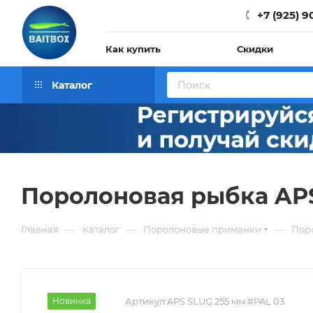
+7 (925) 9
Как купить
Скидки
Каталог
Поролоновая рыбка APS 
—
—
—
Главная
Каталог
Поролоновые приманки
Поро
Новинка
Артикул:
APS SLUG 255 мм #PAL 03