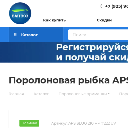
+7 (925) 9
Как купить
Скидки
Каталог
Поролоновая рыбка APS 
—
—
—
Главная
Каталог
Поролоновые приманки
Поро
Новинка
Артикул:
APS SLUG 210 мм #222 UV