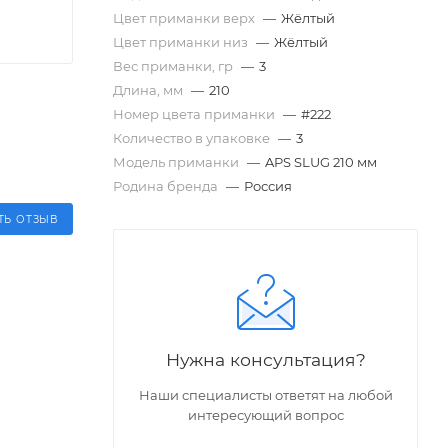
Цвет приманки верх
—
Жёлтый
Цвет приманки низ
—
Жёлтый
Вес приманки, гр
—
3
Длина, мм
—
210
Номер цвета приманки
—
#222
Количество в упаковке
—
3
Модель приманки
—
APS SLUG 210 мм
Родина бренда
—
Россия
ТЬ ОТЗЫВ
Нужна консультация?
Наши специалисты ответят на любой
интересующий вопрос