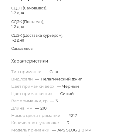
СДЭК (Самовывоз),
1-2 дня
СДЭК (Постамат),
1-2 дня
СДЭК (Доставка курьером),
1-2 дня
Самовывоз
Характеристики
Тип приманки
—
Слаг
Вид ловли
—
Пелагический джиг
Цвет приманки верх
—
Чёрный
Цвет приманки низ
—
Синий
Вес приманки, гр
—
3
Длина, мм
—
210
Номер цвета приманки
—
#217
Количество в упаковке
—
3
Модель приманки
—
APS SLUG 210 мм