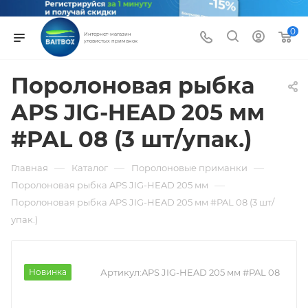
0
Интернет-магазин
уловистых приманок
Поролоновая рыбка
APS JIG-HEAD 205 мм
#PAL 08 (3 шт/упак.)
—
—
—
Главная
Каталог
Поролоновые приманки
—
Поролоновая рыбка APS JIG-HEAD 205 мм
Поролоновая рыбка APS JIG-HEAD 205 мм #PAL 08 (3 шт/
упак.)
Новинка
Артикул:
APS JIG-HEAD 205 мм #PAL 08