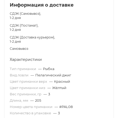
Информация о доставке
СДЭК (Самовывоз),
1-2 дня
СДЭК (Постамат),
1-2 дня
СДЭК (Доставка курьером),
1-2 дня
Самовывоз
Характеристики
Тип приманки
—
Рыбка
Вид ловли
—
Пелагический джиг
Цвет приманки верх
—
Красный
Цвет приманки низ
—
Жёлтый
Вес приманки, гр
—
3
Длина, мм
—
205
Номер цвета приманки
—
#PAL08
Количество в упаковке
—
3