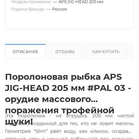
Модель приманки
—
APS JIG-HEAD 205 мм
Родина бренда
—
Россия
ОПИСАНИЕ
ОТЗЫВЫ
КАК КУПИТЬ
Поролоновая рыбка APS
JIG-HEAD 205 мм #PAL 03 -
орудие массового
поражения трофейной
Эта поролонка - не игрушка. 205 мм чистой
щуки!
агрессии, созданной для тех, кто не ловит мелочь.
Геометрия
“Slim”
рвёт воду, как клинок, создавая
плотную игру с мощной вибрацией при падении.