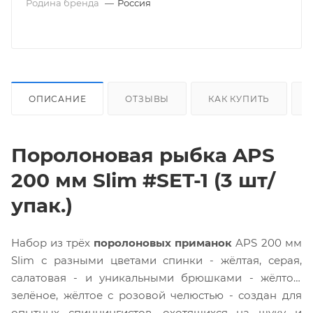
Родина бренда
—
Россия
ОПИСАНИЕ
ОТЗЫВЫ
КАК КУПИТЬ
Поролоновая рыбка APS
200 мм Slim #SET-1 (3 шт/
упак.)
Набор из трёх
поролоновых приманок
APS 200 мм
Slim с разными цветами спинки - жёлтая, серая,
салатовая - и уникальными брюшками - жёлтое,
зелёное, жёлтое с розовой челюстью - создан для
опытных спиннингистов, охотящихся на щуку и