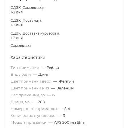
СДЭК (Самовывоз),
1-2 дня
СДЭК (Постамат),
1-2 дня
СДЭК (Доставка курьером),
1-2 дня
Самовывоз
Характеристики
Тип приманки
—
Рыбка
Вид ловли
—
Джиг
Цвет приманки верх
—
Жёлтый
Цвет приманки низ
—
Зелёный
Вес приманки, гр
—
6
Длина, мм
—
200
Номер цвета приманки
—
Set
Количество в упаковке
—
3
Модель приманки
—
APS 200 мм Slim