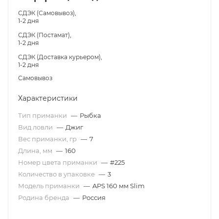
СДЭК (Самовывоз),
1-2 дня
СДЭК (Постамат),
1-2 дня
СДЭК (Доставка курьером),
1-2 дня
Самовывоз
Характеристики
Тип приманки
—
Рыбка
Вид ловли
—
Джиг
Вес приманки, гр
—
7
Длина, мм
—
160
Номер цвета приманки
—
#225
Количество в упаковке
—
3
Модель приманки
—
APS 160 мм Slim
Родина бренда
—
Россия