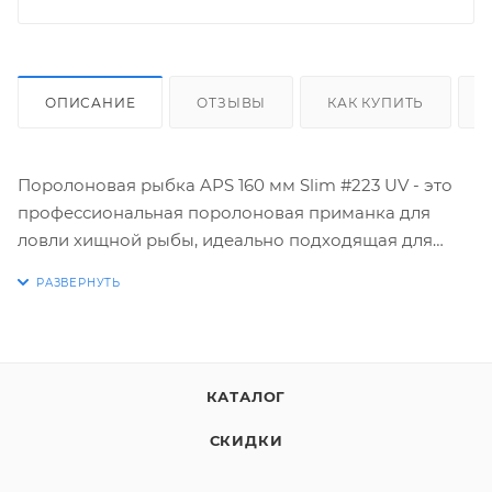
ОПИСАНИЕ
ОТЗЫВЫ
КАК КУПИТЬ
Поролоновая рыбка APS 160 мм Slim #223 UV - это
профессиональная поролоновая приманка для
ловли хищной рыбы, идеально подходящая для
щуки и судака. Узкая вытянутая форма Slim создаёт
реалистичную игру, минимальное сопротивление
воды и позволяет эффективно использовать джиг-
головки. Спинка тёмно-коричневая, почти чёрная,
тело - коричнево-темнооранжевое, UV-покрытие
КАТАЛОГ
обеспечивает свечением в темноте, делая приманку
заметной в сумерках и мутной воде. Оптимальные
СКИДКИ
крючки - двойники №4/0–5/0, идеально
соответствуют длине 160 мм, фиксируют хищника и