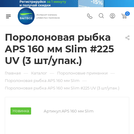
0
Интернет-магазин
уловистых приманок
Поролоновая рыбка
APS 160 мм Slim #225
UV (3 шт/упак.)
—
—
—
Главная
Каталог
Поролоновые приманки
—
Поролоновая рыбка APS 160 мм Slim
Поролоновая рыбка APS 160 мм Slim #225 UV (3 шт/упак.)
Новинка
Артикул:
APS 160 мм Slim