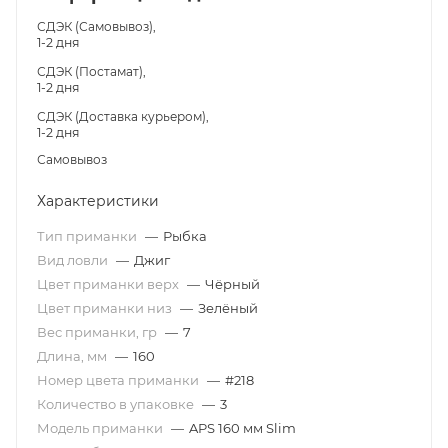
СДЭК (Самовывоз),
1-2 дня
СДЭК (Постамат),
1-2 дня
СДЭК (Доставка курьером),
1-2 дня
Самовывоз
Характеристики
Тип приманки
—
Рыбка
Вид ловли
—
Джиг
Цвет приманки верх
—
Чёрный
Цвет приманки низ
—
Зелёный
Вес приманки, гр
—
7
Длина, мм
—
160
Номер цвета приманки
—
#218
Количество в упаковке
—
3
Модель приманки
—
APS 160 мм Slim