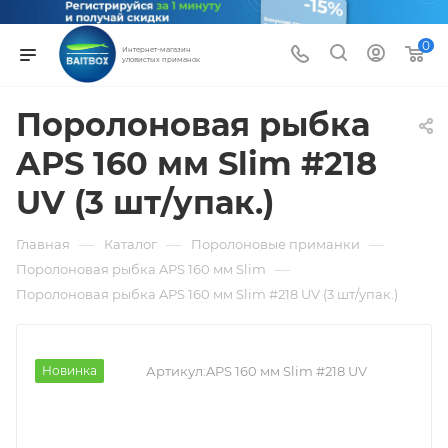
0
Интернет-магазин
уловистых приманок
Поролоновая рыбка
APS 160 мм Slim #218
UV (3 шт/упак.)
—
—
—
Главная
Каталог
Поролоновые приманки
—
Поролоновая рыбка APS 160 мм Slim
Поролоновая рыбка APS 160 мм Slim #218 UV (3 шт/упак.)
Новинка
Артикул:
APS 160 мм Slim #218 UV