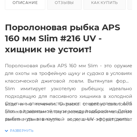
ОПИСАНИЕ
ОТЗЫВЫ
КАК КУПИТЬ
Поролоновая рыбка APS
160 мм Slim #216 UV -
хищник не устоит!
Поролоновая рыбка APS 160 мм Slim - это оружие
для охоты на трофейную
щуку
и
судака
в условиях
классической джиговой ловли. Вытянутая форма
Slim имитирует узкотелую рыбёшку, идеально
подходящую для пассивного хищника в холодной
Опытные спиннингисты знают: секрет успеха с APS
воде и на течении. Окраска с зелёно-салатовой
Slim - в правильной паузе между подбросами. Дайте
спинкой, жёлтым телом и розовой нижней челюстью
рыбке чуть зависнуть - и хищник не удержится.
заметна даже в мутной воде, а UV-эффект делает
Эффективна на джиге в ямах, русловых свалах и у
приманку видимой на глубине и в сумерках - ночью
коряжника. Универсальный размер 160 мм
светится, провоцируя атаку. При ловле на джиг-