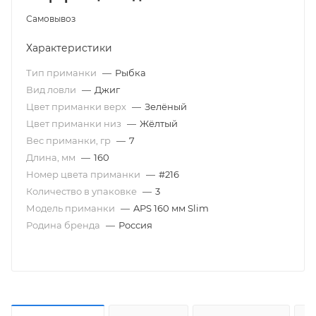
Самовывоз
Характеристики
Тип приманки
—
Рыбка
Вид ловли
—
Джиг
Цвет приманки верх
—
Зелёный
Цвет приманки низ
—
Жёлтый
Вес приманки, гр
—
7
Длина, мм
—
160
Номер цвета приманки
—
#216
Количество в упаковке
—
3
Модель приманки
—
APS 160 мм Slim
Родина бренда
—
Россия