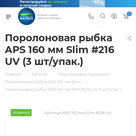
0
Интернет-магазин
уловистых приманок
Поролоновая рыбка
APS 160 мм Slim #216
UV (3 шт/упак.)
—
—
—
Главная
Каталог
Поролоновые приманки
—
Поролоновая рыбка APS 160 мм Slim
Поролоновая рыбка APS 160 мм Slim #216 UV (3 шт/упак.)
Новинка
Артикул:
APS 160 мм Slim #216 UV