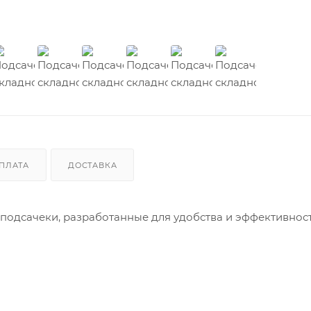
ПЛАТА
ДОСТАВКА
 подсачеки, разработанные для удобства и эффективнос
ми головы 60x50 см (рукоять 102 см) и 80x70 см (рукоять
симости от ваших потребностей.