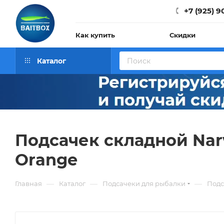
+7 (925) 9
Как купить
Скидки
Каталог
Подсачек складной Narv
Orange
—
—
—
Главная
Каталог
Подсачеки для рыбалки
Подс