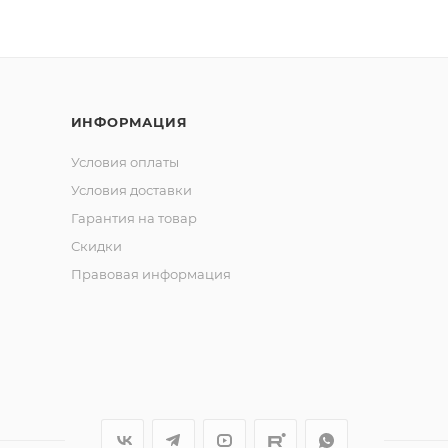
ь при транспортировке и хранении,что особенно важно 
ачественных материалов, обеспечивающих долговечность
ИНФОРМАЦИЯ
ает запутывание крючков и быстро сохнет, облегчая уход
Условия оплаты
 и надежный хват, снижая усталость во время длительн
Условия доставки
Гарантия на товар
Скидки
условий ловли и станут незаменимым помощником каждо
Правовая информация