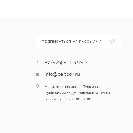
для
 и
 за
ПОДПИСАТЬСЯ НА РАССЫЛКУ
ых
+7 (925) 901-5319
info@baitbox.ru
му
Московская область, г. Пушкино,
Пушкинский г.о., ул. Западная, 1А Время
работы пн - пт. с 10.00 - 18.00