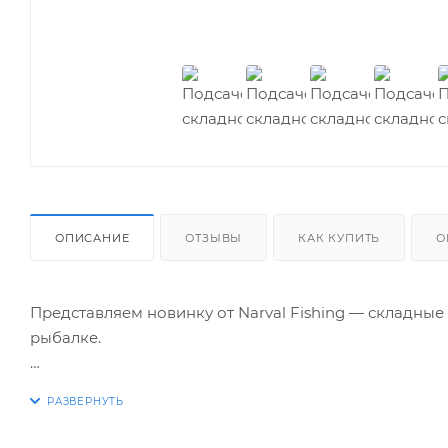
ОПИСАНИЕ
ОТЗЫВЫ
КАК КУПИТЬ
О
Представляем новинку от Narval Fishing — складные
рыбалке.
Размер ячейки — 2 см. Доступны две модели с размера
что позволяет выбрать оптимальный вариант в зави