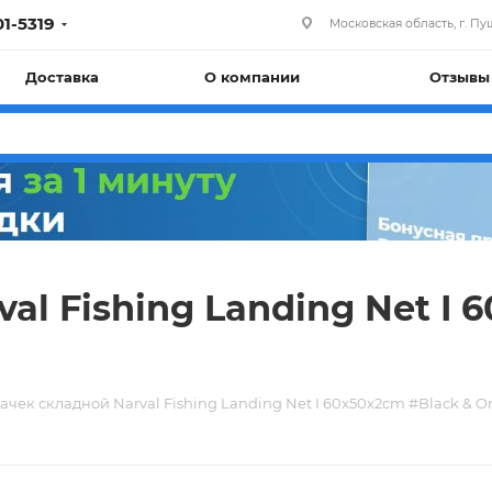
01-5319
Московская область, г. Пуш
Доставка
О компании
Отзывы
al Fishing Landing Net I 
ачек складной Narval Fishing Landing Net I 60x50x2cm #Black & O