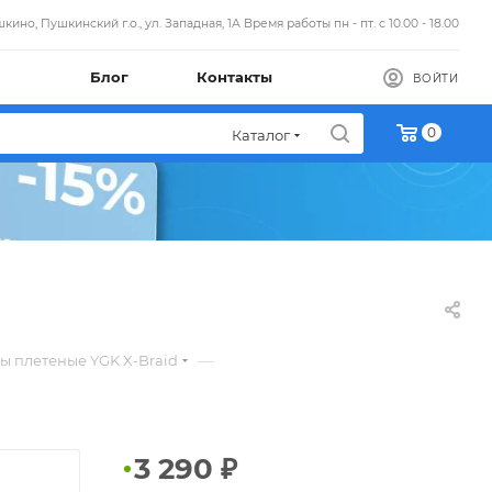
кино, Пушкинский г.о., ул. Западная, 1А Время работы пн - пт. с 10.00 - 18.00
Блог
Контакты
ВОЙТИ
0
Каталог
—
 плетеные YGK X-Braid
3 290
₽