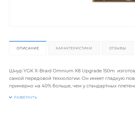
ОПИСАНИЕ
ХАРАКТЕРИСТИКИ
ОТЗЫВЫ
Шнур YGK X-Braid Omnium X8 Upgrade 150m изготов
самой передовой технологии. Он имеет гладкую пов
примерно на 40% больше, чем у стандартных плетены
предотвращающее спутывание и защищающее шнур о
наименьшее растяжение и плотную структуру. Omniu
наиболее важным критерием является высокая линей
выбор для джиговой ловли и ловли на воблеры. Нуж
абразивоустойчивости, долговечности и цены.