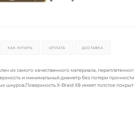
КАК КУПИТЬ
ОПЛАТА
ДОСТАВКА
лен из самого качественного материала, переплетенног
ерхность и минимальный диаметр без потери прочности
х шнуров.Поверхность X-Braid X8 имеет толстое покрыт
т истирания. Технология плетения YGK WX придает ш
m X8 - это отличный выбор для сложных условий ловли,
ная прочность и высокая стойкость к абразиву. Прекр
но также отметить идеальный баланс мягкости,