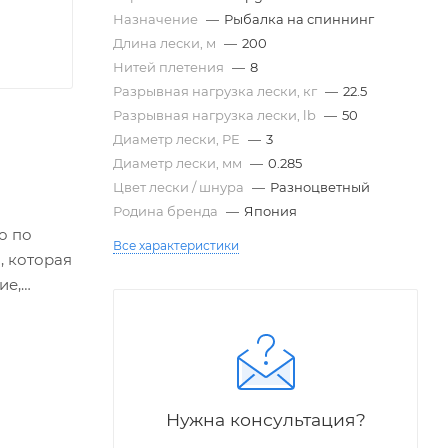
Назначение
—
Рыбалка на спиннинг
Длина лески, м
—
200
Нитей плетения
—
8
Разрывная нагрузка лески, кг
—
22.5
Разрывная нагрузка лески, lb
—
50
Диаметр лески, PE
—
3
Диаметр лески, мм
—
0.285
Цвет лески / шнура
—
Разноцветный
Родина бренда
—
Япония
о по
Все характеристики
, которая
ие,
нуру
 где
асный
Нужна консультация?