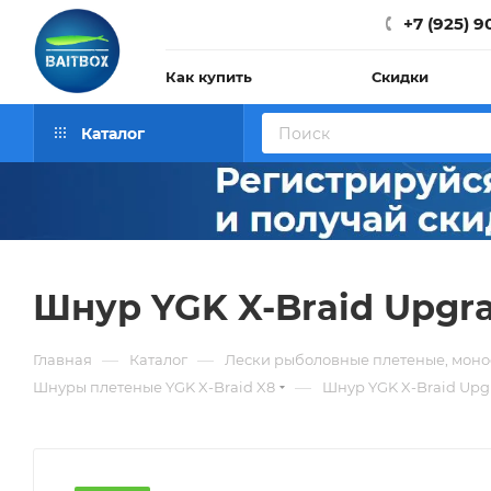
+7 (925) 9
Как купить
Скидки
Каталог
Шнур YGK X-Braid Upgra
—
—
Главная
Каталог
Лески рыболовные плетеные, мон
—
Шнуры плетеные YGK X-Braid X8
Шнур YGK X-Braid Upg