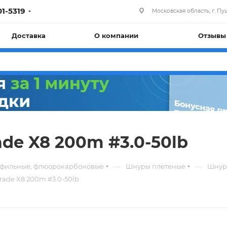
01-5319
Московская область, г. Пуш
Доставка
О компании
Отзывы
de X8 200m #3.0-50lb
—
—
офильные, флюорокарбоновые
Шнуры плетеные
Шнуры
rade X8 200m #3.0-50lb