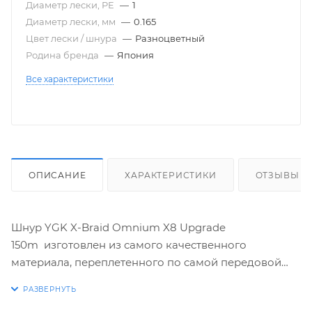
Диаметр лески, PE
—
1
Диаметр лески, мм
—
0.165
Цвет лески / шнура
—
Разноцветный
Родина бренда
—
Япония
Все характеристики
ОПИСАНИЕ
ХАРАКТЕРИСТИКИ
ОТЗЫВЫ
Шнур YGK X-Braid Omnium X8 Upgrade
150m изготовлен из самого качественного
материала, переплетенного по самой передовой
технологии. Он имеет гладкую поверхность и
минимальный диаметр без потери прочности,