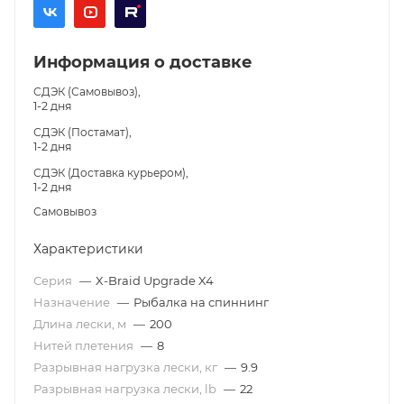
Информация о доставке
СДЭК (Самовывоз),
1-2 дня
СДЭК (Постамат),
1-2 дня
СДЭК (Доставка курьером),
1-2 дня
Самовывоз
Характеристики
Серия
—
X-Braid Upgrade X4
Назначение
—
Рыбалка на спиннинг
Длина лески, м
—
200
Нитей плетения
—
8
Разрывная нагрузка лески, кг
—
9.9
Разрывная нагрузка лески, lb
—
22