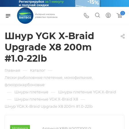
0
Интернет-магазин
уловистых приманок
Шнур YGK X-Braid
Upgrade X8 200m
#1.0-22lb
—
—
Главная
Каталог
Лески рыболовные плетеные, монофильные,
флюорокарбоновые
—
—
Шнуры плетеные
Шнуры плетеные YGK X-Braid
—
—
Шнуры плетеные YGK X-Braid X8
Шнур YGK X-Braid Upgrade X8 200m #1.0-22lb
Новинка
Артикул:
XBR-X0072001.0