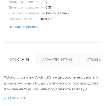
Диаметр лески, PE
—
4
Диаметр лески, мм
—
0.33
Цвет лески / шнура
—
Разноцветный
Родина бренда
—
Япония
Все характеристики
ОПИСАНИЕ
ХАРАКТЕРИСТИКИ
ОТЗЫВЫ
XBraid Ultra Max WX8 100m – высококачественный
восьмижильный PE шнур японского производства.
Компания YGK решила продолжить топовую
линейку XBraid и выпустила модель Ultra2 Max WX8.
В этом шнуре используются волокна нового