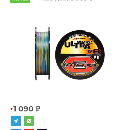
1 090
₽