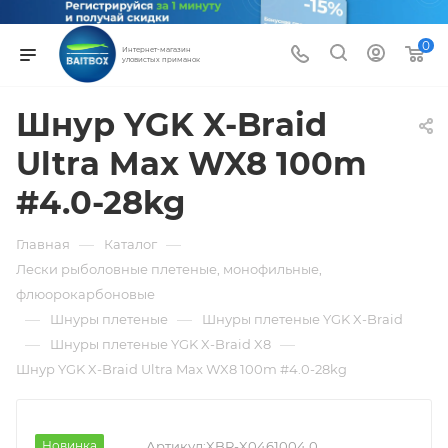
0
Интернет-магазин
уловистых приманок
Шнур YGK X-Braid
Ultra Max WX8 100m
#4.0-28kg
—
—
Главная
Каталог
Лески рыболовные плетеные, монофильные,
флюорокарбоновые
—
—
Шнуры плетеные
Шнуры плетеные YGK X-Braid
—
—
Шнуры плетеные YGK X-Braid X8
Шнур YGK X-Braid Ultra Max WX8 100m #4.0-28kg
Новинка
Артикул:
XBR-X0461004.0