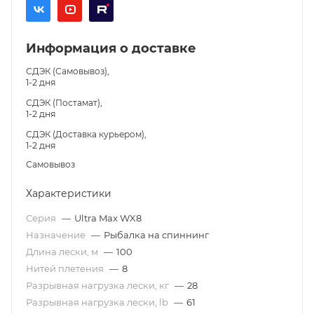
Информация о доставке
СДЭК (Самовывоз),
1-2 дня
СДЭК (Постамат),
1-2 дня
СДЭК (Доставка курьером),
1-2 дня
Самовывоз
Характеристики
Серия
—
Ultra Max WX8
Назначение
—
Рыбалка на спиннинг
Длина лески, м
—
100
Нитей плетения
—
8
Разрывная нагрузка лески, кг
—
28
Разрывная нагрузка лески, lb
—
61