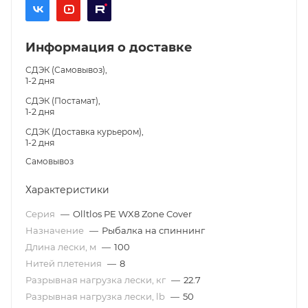
Информация о доставке
СДЭК (Самовывоз),
1-2 дня
СДЭК (Постамат),
1-2 дня
СДЭК (Доставка курьером),
1-2 дня
Самовывоз
Характеристики
Серия
—
Olltlos PE WX8 Zone Cover
Назначение
—
Рыбалка на спиннинг
Длина лески, м
—
100
Нитей плетения
—
8
Разрывная нагрузка лески, кг
—
22.7
Разрывная нагрузка лески, lb
—
50