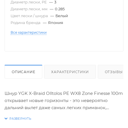
Диаметр лески, PE
—
3
Диаметр лески, мм
—
0.285
Цвет лески / шнура
—
Белый
Родина бренда
—
Япония
Все характеристики
ОПИСАНИЕ
ХАРАКТЕРИСТИКИ
ОТЗЫВЫ
Шнур YGK X-Braid Olltolos PE WX8 Zone Finesse 100m
открывает новые горизонты - это невероятно
дальний вылет даже самых легких приманок,
высокая прочность на разрыв и износостойкость.
Это шнур плетеный премиум класса, который