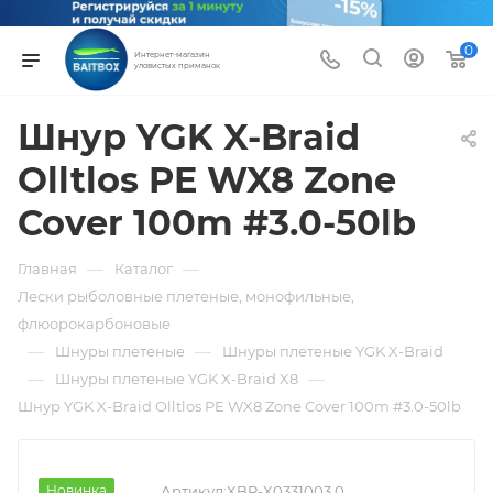
0
Интернет-магазин
уловистых приманок
Шнур YGK X-Braid
Olltlos PE WX8 Zone
Cover 100m #3.0-50lb
—
—
Главная
Каталог
Лески рыболовные плетеные, монофильные,
флюорокарбоновые
—
—
Шнуры плетеные
Шнуры плетеные YGK X-Braid
—
—
Шнуры плетеные YGK X-Braid X8
Шнур YGK X-Braid Olltlos PE WX8 Zone Cover 100m #3.0-50lb
Новинка
Артикул:
XBR-X0331003.0