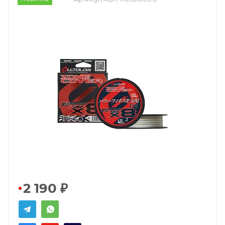
2 190
₽