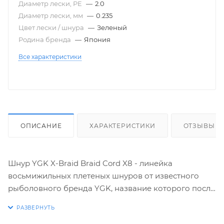
Диаметр лески, PE
—
2.0
Диаметр лески, мм
—
0.235
Цвет лески / шнура
—
Зеленый
Родина бренда
—
Япония
Все характеристики
ОПИСАНИЕ
ХАРАКТЕРИСТИКИ
ОТЗЫВЫ
Шнур YGK X-Braid Braid Cord X8 - линейка
восьмижильных плетеных шнуров от известного
рыболовного бренда YGK, название которого после
ребрендинга сейчас значится, как X-braid. Шнуры
изготовлены на японской фабрике YGK из