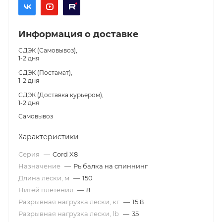
Информация о доставке
СДЭК (Самовывоз),
1-2 дня
СДЭК (Постамат),
1-2 дня
СДЭК (Доставка курьером),
1-2 дня
Самовывоз
Характеристики
Серия
—
Cord X8
Назначение
—
Рыбалка на спиннинг
Длина лески, м
—
150
Нитей плетения
—
8
Разрывная нагрузка лески, кг
—
15.8
Разрывная нагрузка лески, lb
—
35