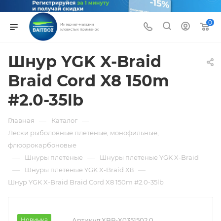
0
Интернет-магазин
уловистых приманок
Шнур YGK X-Braid
Braid Cord X8 150m
#2.0-35lb
—
—
Главная
Каталог
Лески рыболовные плетеные, монофильные,
флюорокарбоновые
—
—
Шнуры плетеные
Шнуры плетеные YGK X-Braid
—
—
Шнуры плетеные YGK X-Braid X8
Шнур YGK X-Braid Braid Cord X8 150m #2.0-35lb
Новинка
Артикул:
XBR-X0351502.0