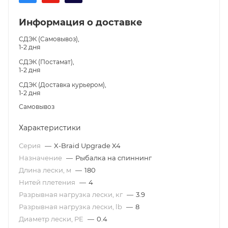
Информация о доставке
СДЭК (Самовывоз),
1-2 дня
СДЭК (Постамат),
1-2 дня
СДЭК (Доставка курьером),
1-2 дня
Самовывоз
Характеристики
Серия
—
X-Braid Upgrade X4
Назначение
—
Рыбалка на спиннинг
Длина лески, м
—
180
Нитей плетения
—
4
Разрывная нагрузка лески, кг
—
3.9
Разрывная нагрузка лески, lb
—
8
Диаметр лески, PE
—
0.4