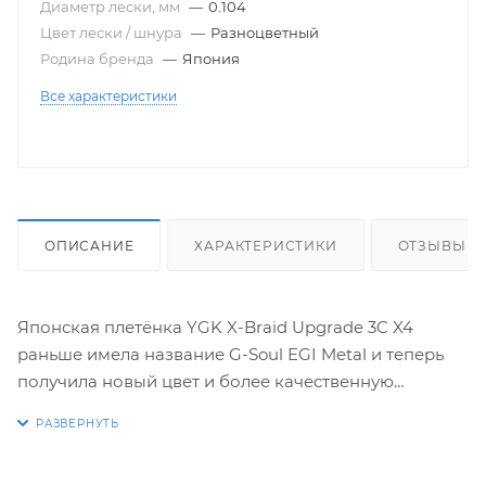
Диаметр лески, мм
—
0.104
Цвет лески / шнура
—
Разноцветный
Родина бренда
—
Япония
Все характеристики
ОПИСАНИЕ
ХАРАКТЕРИСТИКИ
ОТЗЫВЫ
Японская плетёнка YGK X-Braid Upgrade 3C X4
раньше имела название G-Soul EGI Metal и теперь
получила новый цвет и более качественную
пропитку. Много лет этот шнур славился своими
выдающимися износоустойчивыми
характеристиками и максимально возможной