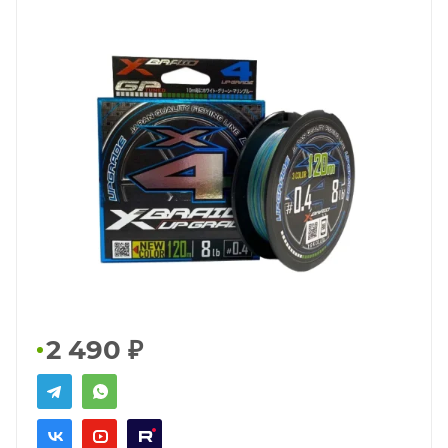
2 490
₽