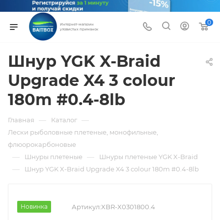
0
Интернет-магазин
уловистых приманок
Шнур YGK X-Braid
Upgrade X4 3 colour
180m #0.4-8lb
—
—
Главная
Каталог
Лески рыболовные плетеные, монофильные,
флюорокарбоновые
—
—
Шнуры плетеные
Шнуры плетеные YGK X-Braid
—
Шнур YGK X-Braid Upgrade X4 3 colour 180m #0.4-8lb
Новинка
Артикул:
XBR-X0301800.4