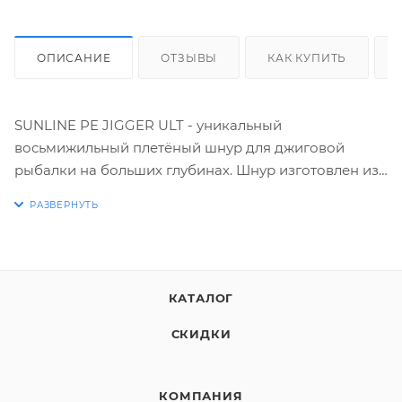
ОПИСАНИЕ
ОТЗЫВЫ
КАК КУПИТЬ
SUNLINE PE JIGGER ULT - уникальный
восьмижильный плетёный шнур для джиговой
рыбалки на больших глубинах. Шнур изготовлен из
усовершенствованного материала ULT-PE, который
отличается высокой прочностью, низкой
растяжимостью и хорошими показателями
стойкости к истиранию. Кроме того, шнур
изготовлен с использованием дополнительных
КАТАЛОГ
обработок LSP и SSP перед наматыванием на
бобину. Благодаря этим обработок, степень
СКИДКИ
растяжения шнура при максимальных нагрузках
уменьшена, а чувствительность максимально
увеличена. Скользкий, идеально круглый и плотный
КОМПАНИЯ