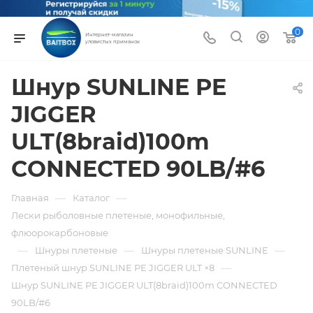
0
Интернет-магазин
уловистых приманок
Шнур SUNLINE PE
JIGGER
ULT(8braid)100m
CONNECTED 90LB/#6
—
—
Главная
Каталог
Лески рыболовные плетеные, монофильные,
флюорокарбоновые
—
—
—
Шнуры плетеные
Шнуры плетеные SUNLINE
—
Плетеный шнур SUNLINE PE JIGGER ULT ×8
Шнур SUNLINE PE JIGGER ULT(8braid)100m CONNECTED
90LB/#6