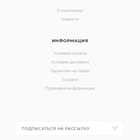
шнур демонстрирует прекрасную дальность
О компании
заброса.Несмотря на свою предназначенность,
Новости
шнур достаточно универсален. Кроме классической
спиннинговой рыбалки, он также подойдет для
оснащения мультипликаторной катушки.
ИНФОРМАЦИЯ
Условия оплаты
Условия доставки
Гарантия на товар
Скидки
Правовая информация
ПОДПИСАТЬСЯ НА РАССЫЛКУ