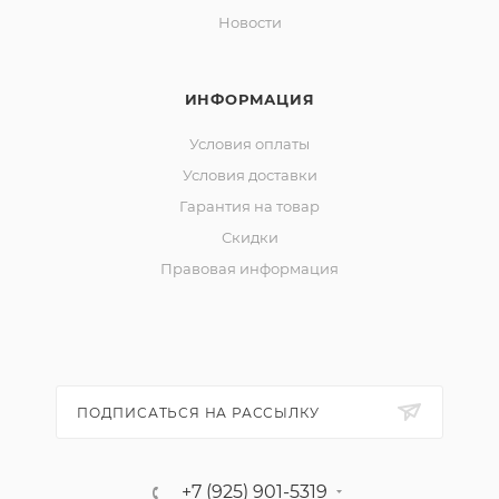
· #2/0 – для приманок длиной 23 – 27 см
Новости
· #3/0 – для приманок длиной 27 – 31 см.
Андрей Питерцов.
ИНФОРМАЦИЯ
Условия оплаты
Условия доставки
Гарантия на товар
Скидки
Правовая информация
ПОДПИСАТЬСЯ НА РАССЫЛКУ
+7 (925) 901-5319