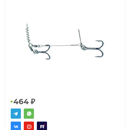
464
₽