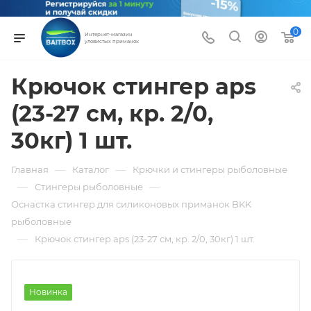
0
Интернет-магазин
уловистых приманок
Крючок стингер aps
(23-27 см, кр. 2/0,
30кг) 1 шт.
—
—
Главная
Каталог
Крючки и стингеры рыболовные
—
—
Стингеры рыболовные
Оснастка стингер для силиконовых приманок BKK
рыболовные
—
Крючок стингер aps (23-27 см, кр. 2/0, 30кг) 1 шт.
Новинка