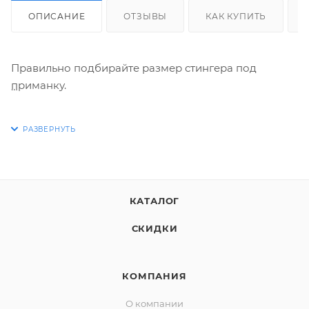
ОПИСАНИЕ
ОТЗЫВЫ
КАК КУПИТЬ
Правильно подбирайте размер стингера под
приманку.
Слишком маленькие крючки или короткая длина
приведут к большому числу холостых поклевок.
Слишком крупный стингер будет негативно влиять
на игру приманки.
КАТАЛОГ
Рекомендуемое соотношение размера стингера к
СКИДКИ
длине приманки:
· #1 – для приманок длиной 15 – 19 см
КОМПАНИЯ
· #1/0 – для приманок длиной 19 – 23 см
О компании