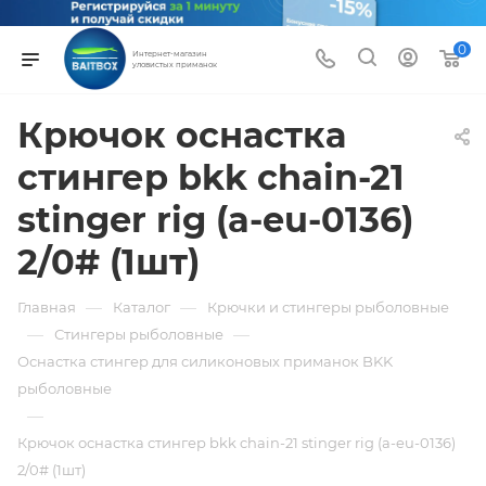
0
Интернет-магазин
уловистых приманок
Крючок оснастка
стингер bkk chain-21
stinger rig (a-eu-0136)
2/0# (1шт)
—
—
Главная
Каталог
Крючки и стингеры рыболовные
—
—
Стингеры рыболовные
Оснастка стингер для силиконовых приманок BKK
рыболовные
—
Крючок оснастка стингер bkk chain-21 stinger rig (a-eu-0136)
2/0# (1шт)