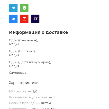
Информация о доставке
СДЭК (Самовывоз),
1-2 дня
СДЭК (Постамат),
1-2 дня
СДЭК (Доставка курьером),
1-2 дня
Самовывоз
Характеристики
№ крючка
—
2/0
Количество в упаковке
—
1
Родина бренда
—
Китай
ШтрихКод
—
6941780952551