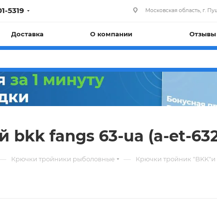
01-5319
Московская область, г. Пуш
Доставка
О компании
Отзывы
kk fangs 63-ua (a-et-6322
—
—
Крючки тройники рыболовные
Крючки тройник "BKK"и