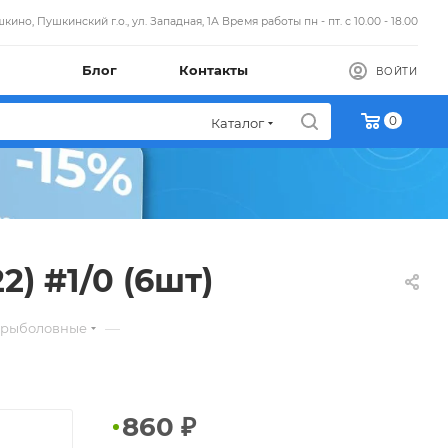
кино, Пушкинский г.о., ул. Западная, 1А Время работы пн - пт. с 10.00 - 18.00
Блог
Контакты
ВОЙТИ
0
Каталог
) #1/0 (6шт)
—
 рыболовные
860
₽