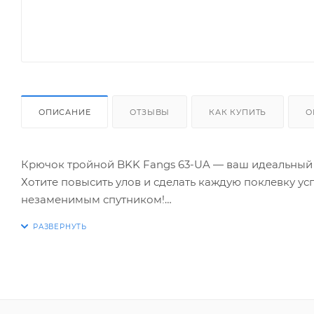
ОПИСАНИЕ
ОТЗЫВЫ
КАК КУПИТЬ
О
Крючок тройной BKK Fangs 63-UA — ваш идеальный
Хотите повысить улов и сделать каждую поклевку у
незаменимым спутником!
Уникальная форма — особая геометрия и заточка о
поклёвках.
Высокая прочность — изготовленный из высокопро
Защита от коррозии — специальное покрытие предо
Универсальность — подходит для различных видов п