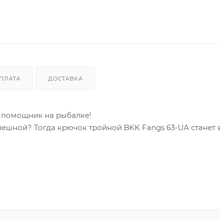
ПЛАТА
ДОСТАВКА
 помощник на рыбалке!
спешной? Тогда крючок тройной BKK Fangs 63-UA станет
беспечивают мгновенную засечку рыбы даже при слабых
чной нержавеющей стали, он выдержит самые крупные т
твращает появление ржавчины и сохраняет остроту над
риманок и техник ловли.