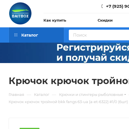
+7 (925) 9
Как купить
Скидки
Каталог
Крючок крючок тройной b
—
—
Главная
Каталог
Крючки и стингеры рыболовные
Крючок крючок тройной bkk fangs 63-ua (a-et-6322) #1/0 (6шт)