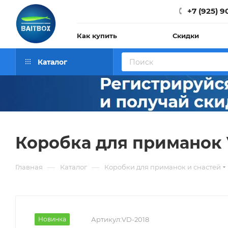
+7 (925) 9
Как купить
Скидки
Каталог
Коробка для приманок
—
—
Главная
Каталог
Коробки для приманок и снастей
Новинка
Артикул:
VD-2018