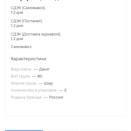
СДЭК (Самовывоз),
1-2 дня
СДЭК (Постамат),
1-2 дня
СДЭК (Доставка курьером),
1-2 дня
Самовывоз
Характеристики
Вид ловли
—
Джиг
Вес груза
—
80
Форма груза
—
Шар
Количество в упаковке
—
5
Родина бренда
—
Россия