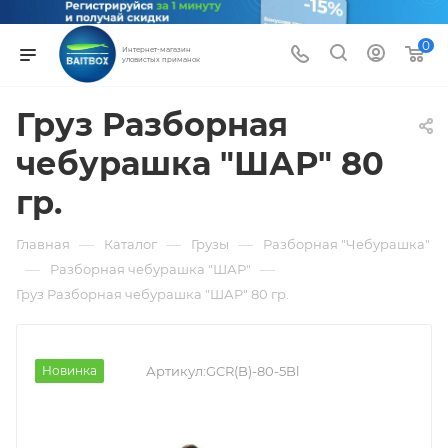
0
Интернет-магазин
уловистых приманок
Груз Разборная
чебурашка "ШАР" 80
гр.
—
—
—
Главная
Каталог
Грузы
Разборная "Чебурашка"
—
—
Разборная чебурашка "ШАР"
Груз Разборная чебурашка "ШАР" 80 гр.
Новинка
Артикул:
GCR(B)-80-5Bl