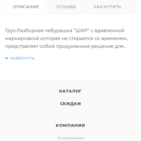
ОПИСАНИЕ
ОТЗЫВЫ
КАК КУПИТЬ
Груз Разборная чебурашка "ШАР" с вдавленной
маркировкой которая не стирается со временем,
представляет собой продуманное решение для
рыболовов, ценящих точность и долговечность
своих оснасток. Конструкция, состоящая из двух
полусфер, надежно фиксируется на ушке крючка,
обеспечивая естественную игру приманки. Простота
сборки и разборки позволяет быстро менять вес
КАТАЛОГ
грузила, адаптируясь к изменяющимся условиям
ловли.
СКИДКИ
Вдавленная маркировка веса на поверхности
КОМПАНИЯ
"ШАРА" - это ключевое преимущество, отличающее
О компании
его от аналогов с нанесенной краской или печатью.