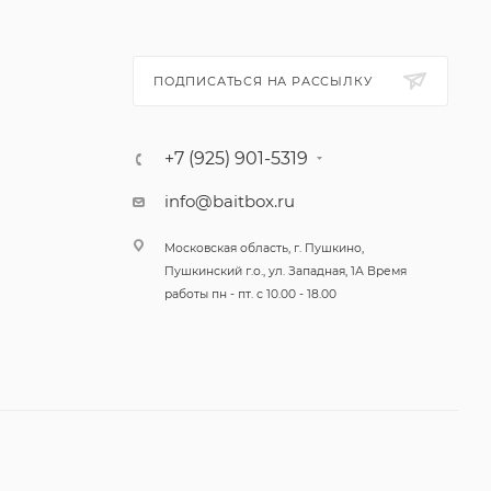
броса, а
ПОДПИСАТЬСЯ НА РАССЫЛКУ
ьзовать
сенале
+7 (925) 901-5319
info@baitbox.ru
Московская область, г. Пушкино,
Пушкинский г.о., ул. Западная, 1А Время
работы пн - пт. с 10.00 - 18.00