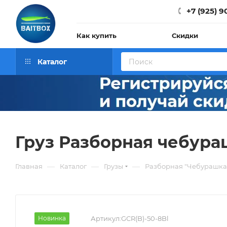
+7 (925) 9
Как купить
Скидки
Каталог
Груз Разборная чебураш
—
—
—
Главная
Каталог
Грузы
Разборная "Чебурашка
Новинка
Артикул:
GCR(B)-50-8Bl