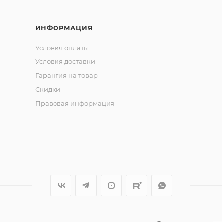
ИНФОРМАЦИЯ
ая аэродинамика обеспечивает дальность и точность за
росли и коряги. Универсальность формы позволяет испол
Условия оплаты
а до воблеров, делая его незаменимым элементом в ар
Условия доставки
ьтату.
Гарантия на товар
Скидки
Правовая информация