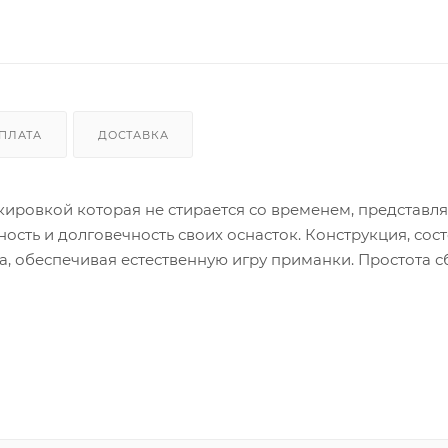
ПЛАТА
ДОСТАВКА
ировкой которая не стирается со временем, представля
сть и долговечность своих оснасток. Конструкция, сос
а, обеспечивая естественную игру приманки. Простота с
аптируясь к изменяющимся условиям ловли.
 - это ключевое преимущество, отличающее его от анал
вном использовании, контакте с камнями и другими
и и легко читаемыми. Это избавляет от необходимости
 экономя время и повышая эффективность рыбалки.