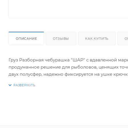
ОПИСАНИЕ
ОТЗЫВЫ
КАК КУПИТЬ
О
Груз Разборная чебурашка "ШАР" с вдавленной марк
продуманное решение для рыболовов, ценящих точно
двух полусфер, надежно фиксируется на ушке крючк
разборки позволяет быстро менять вес грузила, ад
Вдавленная маркировка веса на поверхности "ШАРА"
нанесенной краской или печатью. Даже при интенси
абразивными поверхностями, цифры остаются четким
или измерять вес грузила перед каждым забросом,