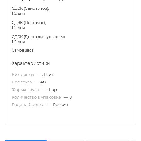
СДЭК (Самовывоз),
1-2 дня
СДЭК (Постамат),
1-2 дня
СДЭК (Доставка курьером),
1-2 дня
Самовывоз
Характеристики
Вид ловли
—
Джиг
Вес груза
—
48
Форма груза
—
Шар
Количество в упаковке
—
8
Родина бренда
—
Россия