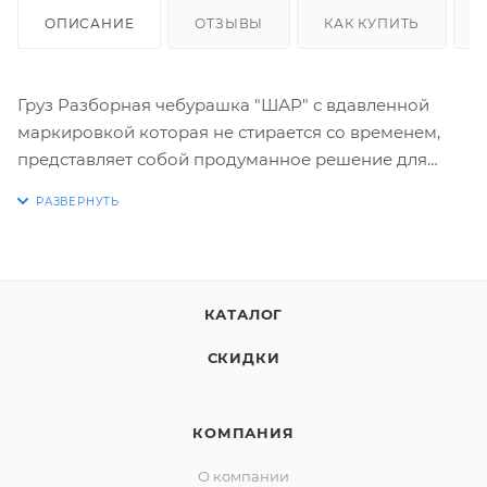
ОПИСАНИЕ
ОТЗЫВЫ
КАК КУПИТЬ
Груз Разборная чебурашка "ШАР" с вдавленной
маркировкой которая не стирается со временем,
представляет собой продуманное решение для
рыболовов, ценящих точность и долговечность
своих оснасток. Конструкция, состоящая из двух
полусфер, надежно фиксируется на ушке крючка,
обеспечивая естественную игру приманки. Простота
сборки и разборки позволяет быстро менять вес
КАТАЛОГ
грузила, адаптируясь к изменяющимся условиям
ловли.
СКИДКИ
Вдавленная маркировка веса на поверхности
КОМПАНИЯ
"ШАРА" - это ключевое преимущество, отличающее
О компании
его от аналогов с нанесенной краской или печатью.