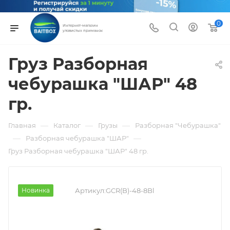
0
Интернет-магазин
уловистых приманок
Груз Разборная
чебурашка "ШАР" 48
гр.
—
—
—
Главная
Каталог
Грузы
Разборная "Чебурашка"
—
—
Разборная чебурашка "ШАР"
Груз Разборная чебурашка "ШАР" 48 гр.
Новинка
Артикул:
GCR(B)-48-8Bl