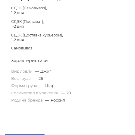
СДЭК (Самовывоз),
1-2 дня
СДЭК (Постамат),
1-2 дня
СДЭК (Доставка курьером),
1-2 дня
Самовывоз
Характеристики
Вид ловли
—
Джиг
Вес груза
—
26
Форма груза
—
Шар
Количество в упаковке
—
20
Родина бренда
—
Россия