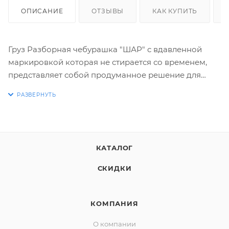
ОПИСАНИЕ
ОТЗЫВЫ
КАК КУПИТЬ
Груз Разборная чебурашка "ШАР" с вдавленной
маркировкой которая не стирается со временем,
представляет собой продуманное решение для
рыболовов, ценящих точность и долговечность
своих оснасток. Конструкция, состоящая из двух
полусфер, надежно фиксируется на ушке крючка,
обеспечивая естественную игру приманки. Простота
сборки и разборки позволяет быстро менять вес
КАТАЛОГ
грузила, адаптируясь к изменяющимся условиям
ловли.
СКИДКИ
Вдавленная маркировка веса на поверхности
КОМПАНИЯ
"ШАРА" - это ключевое преимущество, отличающее
О компании
его от аналогов с нанесенной краской или печатью.