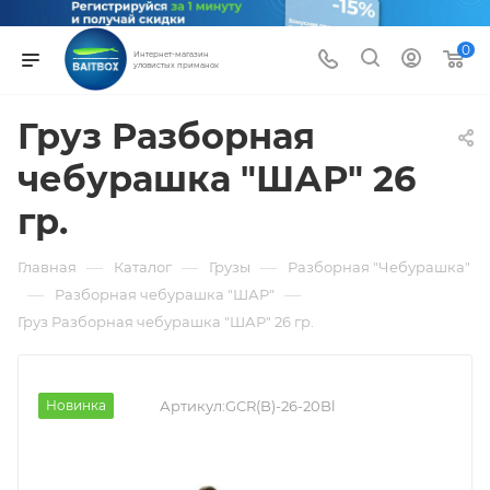
0
Интернет-магазин
уловистых приманок
Груз Разборная
чебурашка "ШАР" 26
гр.
—
—
—
Главная
Каталог
Грузы
Разборная "Чебурашка"
—
—
Разборная чебурашка "ШАР"
Груз Разборная чебурашка "ШАР" 26 гр.
Новинка
Артикул:
GCR(B)-26-20Bl