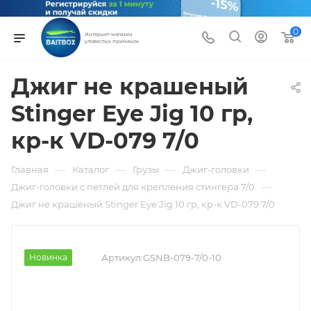
0
Интернет-магазин
уловистых приманок
Джиг не крашеный
Stinger Eye Jig 10 гр,
кр-к VD-079 7/0
—
—
—
—
Главная
Каталог
Грузы
Джиг-головки
—
Джиг-головки с петлей для крепления стингера 7/0
Джиг не крашеный Stinger Eye Jig 10 гр, кр-к VD-079 7/0
Новинка
Артикул:
GSNB-079-7/0-10