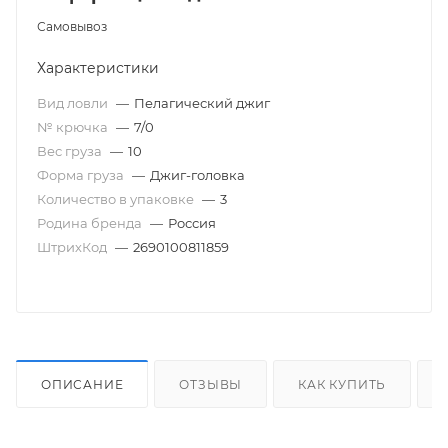
Самовывоз
Характеристики
Вид ловли
—
Пелагический джиг
№ крючка
—
7/0
Вес груза
—
10
Форма груза
—
Джиг-головка
Количество в упаковке
—
3
Родина бренда
—
Россия
ШтрихКод
—
2690100811859
ОПИСАНИЕ
ОТЗЫВЫ
КАК КУПИТЬ