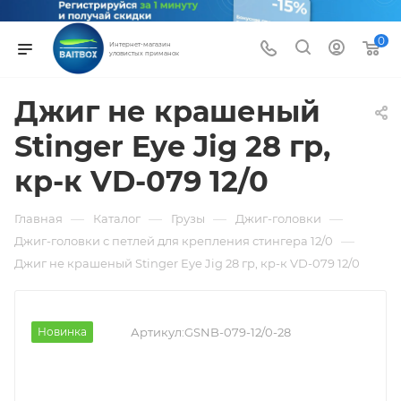
0
Интернет-магазин
уловистых приманок
Джиг не крашеный
Stinger Eye Jig 28 гр,
кр-к VD-079 12/0
—
—
—
—
Главная
Каталог
Грузы
Джиг-головки
—
Джиг-головки с петлей для крепления стингера 12/0
Джиг не крашеный Stinger Eye Jig 28 гр, кр-к VD-079 12/0
Новинка
Артикул:
GSNB-079-12/0-28