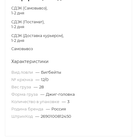
СДЭК (Самовывоз),
1-2 дня
СДЭК (Постамат),
1-2 дня
СДЭК (Доставка курьером),
1-2 дня
Самовывоз
Характеристики
Вид ловли
—
Бигбейты
№ крючка
—
12/0
Вес груза
—
28
Форма груза
—
Джиг-головка
Количество в упаковке
—
3
Родина бренда
—
Россия
ШтрихКод
—
2690100812450