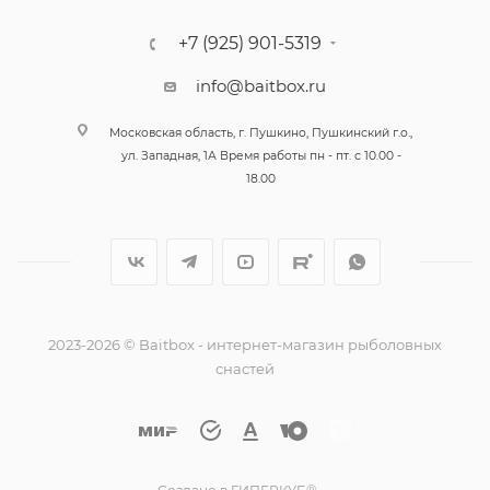
ловля щуки на заросших участках водоема, охота на
+7 (925) 901-5319
судака в коряжнике или поиск окуня на глубине –
этот джиг позволит реализовать любые творческие
info@baitbox.ru
задумки и добиться желаемого результата. Дайте
волю своей фантазии и создайте приманку, которая
Московская область, г. Пушкино, Пушкинский г.о.,
ул. Западная, 1А Время работы пн - пт. с 10.00 -
станет вашим секретным оружием!
18.00
2023-2026 © Baitbox - интернет-магазин рыболовных
снастей