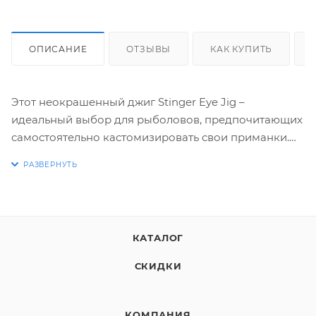
ОПИСАНИЕ
ОТЗЫВЫ
КАК КУПИТЬ
Этот неокрашенный джиг Stinger Eye Jig –
идеальный выбор для рыболовов, предпочитающих
самостоятельно кастомизировать свои приманки.
Отсутствие покрытия позволяет
экспериментировать с различными техниками
покраски и декорирования, подбирая оптимальную
цветовую гамму под конкретные условия ловли и
предпочтения хищника. Вы можете использовать
КАТАЛОГ
специальные краски для джиг-головок,
порошковые покрытия, маркеры для приманок или
СКИДКИ
даже просто лак для ногтей – возможности
безграничны.
КОМПАНИЯ