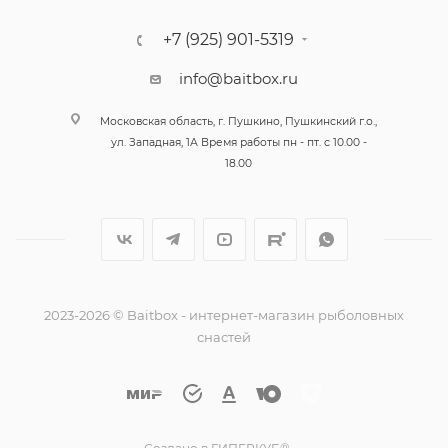
трубку, чтобы подобрать оптимальный цвет и
+7 (925) 901-5319
текстуру для конкретных условий ловли. Это дает
возможность экспериментировать и
info@baitbox.ru
адаптироваться к меняющимся предпочтениям
рыбы.
Московская область, г. Пушкино, Пушкинский г.о.,
ул. Западная, 1А Время работы пн - пт. с 10.00 -
18.00
2023-2026 © Baitbox - интернет-магазин рыболовных
снастей