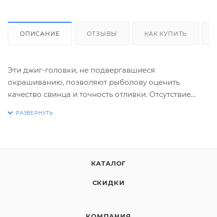
ОПИСАНИЕ
ОТЗЫВЫ
КАК КУПИТЬ
Эти джиг-головки, не подвергавшиеся
окрашиванию, позволяют рыболову оценить
качество свинца и точность отливки. Отсутствие
лакокрасочного покрытия снижает стоимость
изделия, делая его более доступным для широкого
круга рыболовов, при этом, функциональность и
уловистость остаются на высоком уровне.
КАТАЛОГ
Крючок VD-079 размером 10/0 является надежным и
СКИДКИ
прочным, способным справиться с крупной рыбой.
Его острота обеспечивает быстрое и эффективное
проникновение, а кованая проволока гарантирует
КОМПАНИЯ