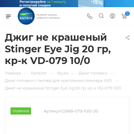
0
Интернет-магазин
уловистых приманок
Джиг не крашеный
Stinger Eye Jig 20 гр,
кр-к VD-079 10/0
—
—
—
—
Главная
Каталог
Грузы
Джиг-головки
—
Джиг-головки с петлей для крепления стингера 10/0
Джиг не крашеный Stinger Eye Jig 20 гр, кр-к VD-079 10/0
Новинка
Артикул:
GSNB-079-10/0-20