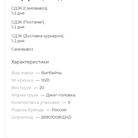
СДЭК (Самовывоз),
1-2 дня
СДЭК (Постамат),
1-2 дня
СДЭК (Доставка курьером),
1-2 дня
Самовывоз
Характеристики
Вид ловли
—
Бигбейты
№ крючка
—
10/0
Вес груза
—
20
Форма груза
—
Джиг-головка
Количество в упаковке
—
3
Родина бренда
—
Россия
ШтрихКод
—
2690100812245